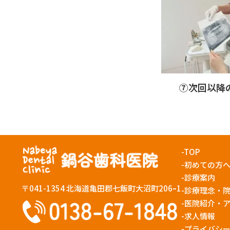
⑦次回以降
-TOP
-初めての方
-診療案内
〒041-1354
北海道亀田郡七飯町大沼町206ｰ1
-診療理念・
-医院紹介・
-求人情報
-プライバシ