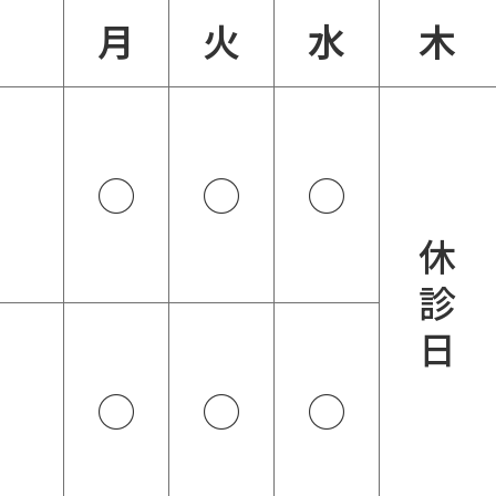
月
火
水
木
◯
◯
◯
休
診
日
◯
◯
◯