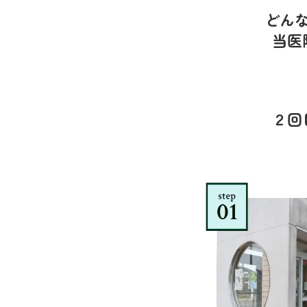
どん
当医
２回