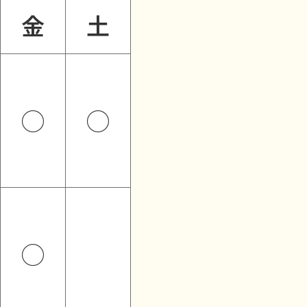
金
土
◯
◯
◯