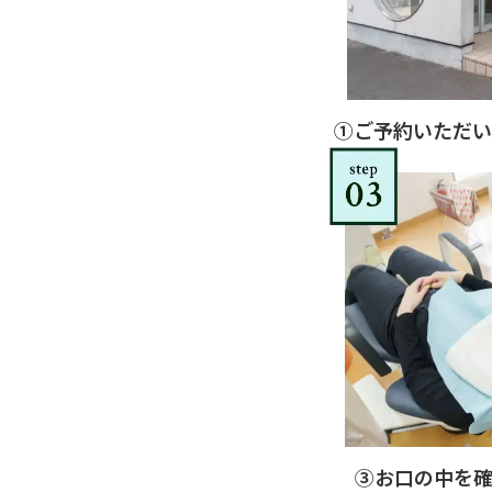
①ご予約いただい
③お口の中を